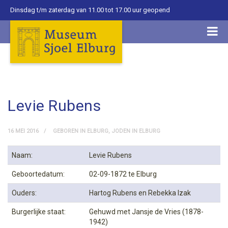
Dinsdag t/m zaterdag van 11.00 tot 17.00 uur geopend
Levie Rubens
16 MEI 2016
GEBOREN IN ELBURG
,
JODEN IN ELBURG
Naam:
Levie Rubens
Geboortedatum:
02-09-1872 te Elburg
Ouders:
Hartog Rubens en Rebekka Izak
Burgerlijke staat:
Gehuwd met Jansje de Vries (1878-
1942)