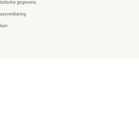
tistische gegevens
vacyverklaring
ken