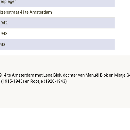
verpleger
izenstraat 4 I te Amsterdam
1942
1943
itz
914 te Amsterdam met Lena Blok, dochter van Manuël Blok en Mietje Gou
r (1915-1943) en Roosje (1920-1943).