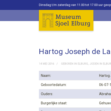
Dinsdag t/m zaterdag van 11.00 tot 17.00 uur geo
Hartog Joseph de L
14 MEI 2016
GEBOREN IN ELBURG
,
JODEN IN ELBU
Naam:
Hartog
Geboortedatum:
06-07-1
Ouders:
Abraha
Burgerlijke staat:
Gehuwd