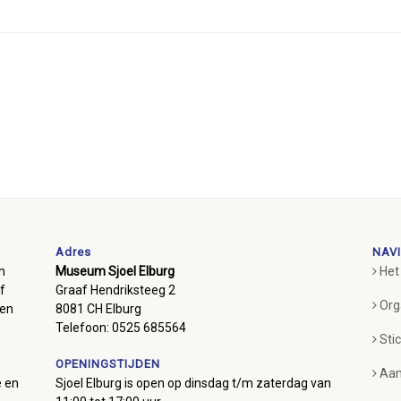
Adres
NAVI
m
Museum Sjoel Elburg
Het
f
Graaf Hendriksteeg 2
Org
ben
8081 CH Elburg
Telefoon: 0525 685564
Sti
OPENINGSTIJDEN
Aan
e en
Sjoel Elburg is open op dinsdag t/m zaterdag van