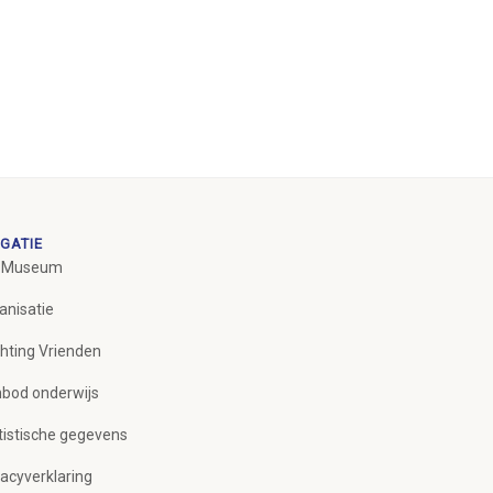
GATIE
 Museum
anisatie
chting Vrienden
bod onderwijs
tistische gegevens
vacyverklaring