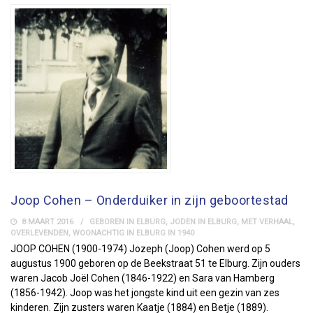
Joop Cohen – Onderduiker in zijn geboortestad
8 MAART 2016
GEBOREN IN ELBURG
,
JODEN IN ELBURG
,
MET VERHAAL
,
OVERLEVENDEN
,
WOONACHTIG IN ELBURG IN 1940
JOOP COHEN (1900-1974) Jozeph (Joop) Cohen werd op 5
augustus 1900 geboren op de Beekstraat 51 te Elburg. Zijn ouders
waren Jacob Joël Cohen (1846-1922) en Sara van Hamberg
(1856-1942). Joop was het jongste kind uit een gezin van zes
kinderen. Zijn zusters waren Kaatje (1884) en Betje (1889).