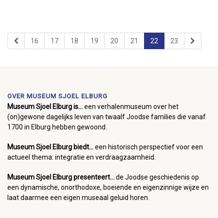
16
17
18
19
20
21
22
23
OVER MUSEUM SJOEL ELBURG
Museum Sjoel Elburg is...
een verhalenmuseum over het
(on)gewone dagelijks leven van twaalf Joodse families die vanaf
1700 in Elburg hebben gewoond.
Museum Sjoel Elburg biedt...
een historisch perspectief voor een
actueel thema: integratie en verdraagzaamheid.
Museum Sjoel Elburg presenteert...
de Joodse geschiedenis op
een dynamische, onorthodoxe, boeiende en eigenzinnige wijze en
laat daarmee een eigen museaal geluid horen.