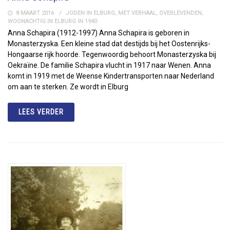
8 MAART 2016
JODEN IN ELBURG
,
MET VERHAAL
,
OVERLEVENDEN
,
WOONACHTIG IN ELBURG IN 1940
Anna Schapira (1912-1997) Anna Schapira is geboren in
Monasterzyska. Een kleine stad dat destijds bij het Oostenrijks-
Hongaarse rijk hoorde. Tegenwoordig behoort Monasterzyska bij
Oekraïne. De familie Schapira vlucht in 1917 naar Wenen. Anna
komt in 1919 met de Weense Kindertransporten naar Nederland
om aan te sterken. Ze wordt in Elburg
LEES VERDER