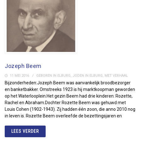
Jozeph Beem
11 MEI 2016
GEBOREN IN ELBURG
,
JODEN IN ELBURG
,
MET VERHAAL
Bijzonderheden:Jozeph Beem was aanvankelijk broodbezorger
en banketbakker. Omstreeks 1923 is hij marktkoopman geworden
op het Waterlooplein.Het gezin Beem had drie kinderen: Rozette,
Rachel en Abraham.Dochter Rozette Beem was gehuwd met
Louis Cohen (1902-1943). Zij hadden één zoon, die anno 2010 nog
in leven is. Rozette Beem overleefde de bezettingsjaren en
LEES VERDER