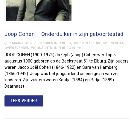
Joop Cohen – Onderduiker in zijn geboortestad
8 MAART 2016
GEBOREN IN ELBURG
,
JODEN IN ELBURG
,
MET VERHAAL
,
OVERLEVENDEN
,
WOONACHTIG IN ELBURG IN 1940
JOOP COHEN (1900-1974) Jozeph (Joop) Cohen werd op 5
augustus 1900 geboren op de Beekstraat 51 te Elburg. Zijn ouders
waren Jacob Joël Cohen (1846-1922) en Sara van Hamberg
(1856-1942). Joop was het jongste kind uit een gezin van zes
kinderen. Zijn zusters waren Kaatje (1884) en Betje (1889).
Daarnaast
LEES VERDER