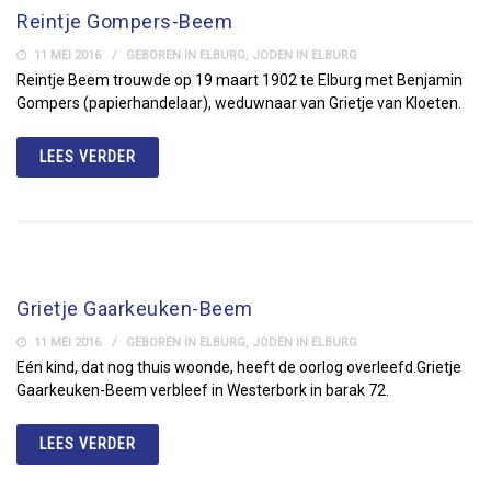
Reintje Gompers-Beem
11 MEI 2016
GEBOREN IN ELBURG
,
JODEN IN ELBURG
Reintje Beem trouwde op 19 maart 1902 te Elburg met Benjamin
Gompers (papierhandelaar), weduwnaar van Grietje van Kloeten.
LEES VERDER
Grietje Gaarkeuken-Beem
11 MEI 2016
GEBOREN IN ELBURG
,
JODEN IN ELBURG
Eén kind, dat nog thuis woonde, heeft de oorlog overleefd.Grietje
Gaarkeuken-Beem verbleef in Westerbork in barak 72.
LEES VERDER