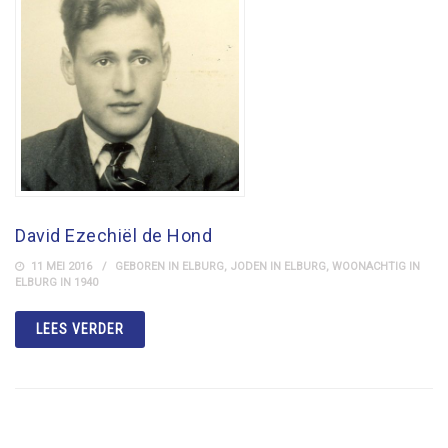
David Ezechiël de Hond
11 MEI 2016
GEBOREN IN ELBURG
,
JODEN IN ELBURG
,
WOONACHTIG IN
ELBURG IN 1940
LEES VERDER