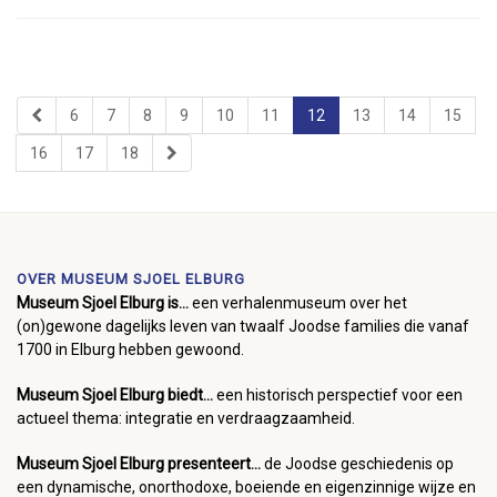
6
7
8
9
10
11
12
13
14
15
16
17
18
OVER MUSEUM SJOEL ELBURG
Museum Sjoel Elburg is...
een verhalenmuseum over het
(on)gewone dagelijks leven van twaalf Joodse families die vanaf
1700 in Elburg hebben gewoond.
Museum Sjoel Elburg biedt...
een historisch perspectief voor een
actueel thema: integratie en verdraagzaamheid.
Museum Sjoel Elburg presenteert...
de Joodse geschiedenis op
een dynamische, onorthodoxe, boeiende en eigenzinnige wijze en