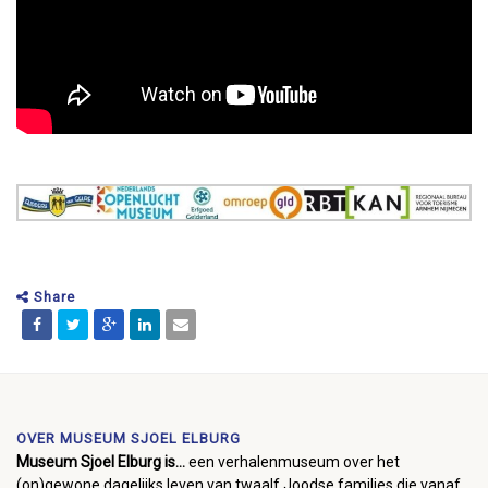
Share
OVER MUSEUM SJOEL ELBURG
Museum Sjoel Elburg is...
een verhalenmuseum over het
(on)gewone dagelijks leven van twaalf Joodse families die vanaf