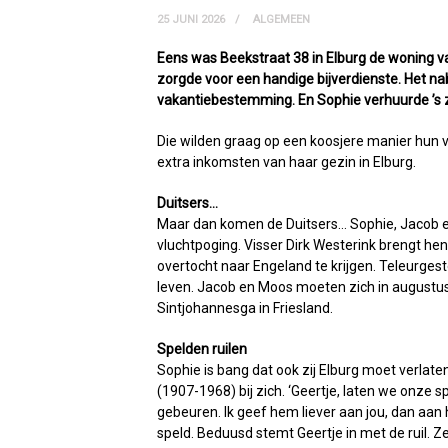
25 JUNI 2026
ALGEMEEN
Eens was Beekstraat 38 in Elburg de woning 
zorgde voor een handige bijverdienste. Het na
vakantiebestemming. En Sophie verhuurde ’s 
Die wilden graag op een koosjere manier hun 
extra inkomsten van haar gezin in Elburg.
Duitsers…
Maar dan komen de Duitsers… Sophie, Jacob en
vluchtpoging. Visser Dirk Westerink brengt he
overtocht naar Engeland te krijgen. Teleurgest
leven. Jacob en Moos moeten zich in augustus
Sintjohannesga in Friesland.
Spelden ruilen
Sophie is bang dat ook zij Elburg moet verlat
(1907-1968) bij zich. ‘Geertje, laten we onze s
gebeuren. Ik geef hem liever aan jou, dan aan
speld. Beduusd stemt Geertje in met de ruil. 