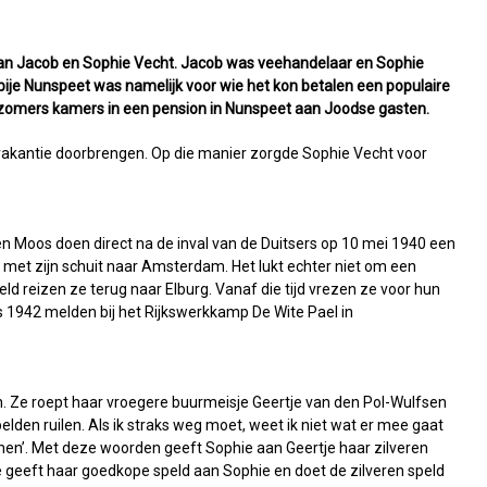
van Jacob en Sophie Vecht. Jacob was veehandelaar en Sophie
bije Nunspeet was namelijk voor wie het kon betalen een populaire
zomers kamers in een pension in Nunspeet aan Joodse gasten.
vakantie doorbrengen. Op die manier zorgde Sophie Vecht voor
 Moos doen direct na de inval van de Duitsers op 10 mei 1940 een
n met zijn schuit naar Amsterdam. Het lukt echter niet om een
eld reizen ze terug naar Elburg. Vanaf die tijd vrezen ze voor hun
 1942 melden bij het Rijkswerkkamp De Wite Pael in
en. Ze roept haar vroegere buurmeisje Geertje van den Pol-Wulfsen
pelden ruilen. Als ik straks weg moet, weet ik niet wat er mee gaat
 hen’. Met deze woorden geeft Sophie aan Geertje haar zilveren
Ze geeft haar goedkope speld aan Sophie en doet de zilveren speld