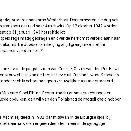
 gedeporteerd naar kamp Westerbork. Daar arriveren die dag ook
p transport gesteld naar Auschwitz. Op 12 oktober 1942 worden
t op 31 januari 1943 hetzelfde lot.
n speld regelmatig gedragen en over de herkomst verteld aan haar
otoalbums. De Joodse familie ging altijd graag mee met de
ohannes van den Pol s\’
n bezit van de jongste zoon van Geertje, Cozijn van den Pol. Hij wil
n vrouwelijk lid van de familie Levie uit Zuidland, waar Sophie op
onderzoek is echter nog geen vrouwelijke nazaat getraceerd.
 aan Museum Sjoel Elburg. Echter: mocht er onverwacht nog een
Levie opduiken, dan wil Van den Pol alsnog de mogelijkheid hebben
echt. Hij deed in 1932 ‘bar mitswah’ in de Elburgse sjoel bij
al snel daarna waren er geen diensten meer in de synagoge.