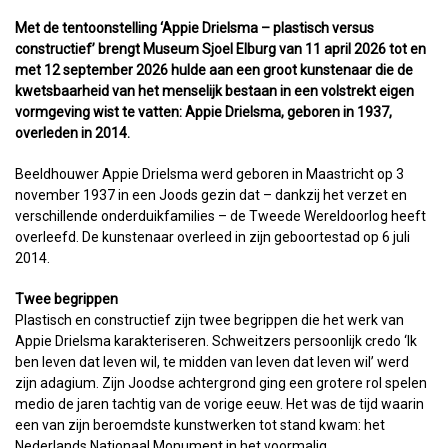
Met de tentoonstelling ‘Appie Drielsma – plastisch versus
constructief’ brengt Museum Sjoel Elburg van 11 april 2026 tot en
met 12 september 2026 hulde aan een groot kunstenaar die de
kwetsbaarheid van het menselijk bestaan in een volstrekt eigen
vormgeving wist te vatten: Appie Drielsma, geboren in 1937,
overleden in 2014.
Beeldhouwer Appie Drielsma werd geboren in Maastricht op 3
november 1937 in een Joods gezin dat – dankzij het verzet en
verschillende onderduikfamilies – de Tweede Wereldoorlog heeft
overleefd. De kunstenaar overleed in zijn geboortestad op 6 juli
2014.
Twee begrippen
Plastisch en constructief zijn twee begrippen die het werk van
Appie Drielsma karakteriseren. Schweitzers persoonlijk credo ‘Ik
ben leven dat leven wil, te midden van leven dat leven wil’ werd
zijn adagium. Zijn Joodse achtergrond ging een grotere rol spelen
medio de jaren tachtig van de vorige eeuw. Het was de tijd waarin
een van zijn beroemdste kunstwerken tot stand kwam: het
Nederlands Nationaal Monument in het voormalig