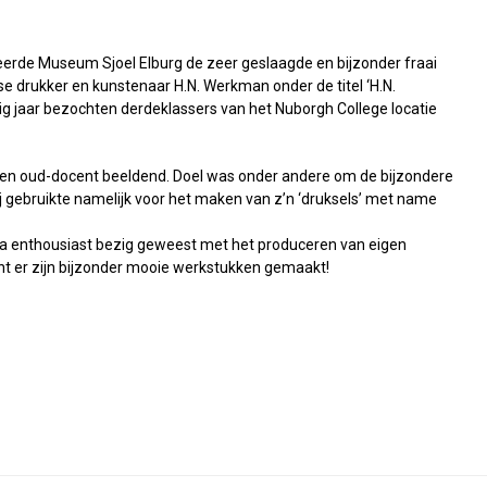
erde Museum Sjoel Elburg de zeer geslaagde en bijzonder fraai
e drukker en kunstenaar H.N. Werkman onder de titel ‘H.N.
ig jaar bezochten derdeklassers van het Nuborgh College locatie
en oud-docent beeldend. Doel was onder andere om de bijzondere
j gebruikte namelijk voor het maken van z’n ‘druksels’ met name
rna enthousiast bezig geweest met het produceren van eigen
t er zijn bijzonder mooie werkstukken gemaakt!