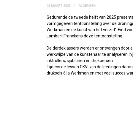
21 MAART 2026
ALGEMEEN
Gedurende de tweede helft van 2025 presente
vormgegeven tentoonstelling over de Gronings
Werkman en de kunst van het verzet’. Eind vor
Lambert Franckens deze tentoonstelling.
De derdeklassers werden er ontvangen door e
werkwijze van de kunstenaar te analyseren: hi
inktrollers, sjablonen en drukpersen.
Tijdens de lessen CKV zijn de leerlingen daa
druksels á la Werkman en met veel succes wan