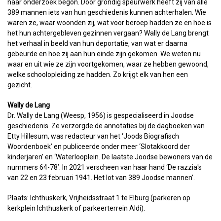
haar onderzoek begon. Door grondig speurwerk heeft zij van alle
389 mannen iets van hun geschiedenis kunnen achterhalen. Wie
waren ze, waar woonden zij, wat voor beroep hadden ze en hoe is
het hun achtergebleven gezinnen vergaan? Wally de Lang brengt
het verhaal in beeld van hun deportatie, van wat er daarna
gebeurde en hoe zij aan hun einde zijn gekomen. We weten nu
waar en uit wie ze zijn voortgekomen, waar ze hebben gewoond,
welke schoolopleiding ze hadden. Zo krijgt elk van hen een
gezicht.
Wally de Lang
Dr. Wally de Lang (Weesp, 1956) is gespecialiseerd in Joodse
geschiedenis. Ze verzorgde de annotaties bij de dagboeken van
Etty Hillesum, was redacteur van het ‘Joods Biografisch
Woordenboek’ en publiceerde onder meer ‘Slotakkoord der
kinderjaren’ en ‘Waterlooplein. De laatste Joodse bewoners van de
nummers 64-78’. In 2021 verscheen van haar hand ‘De razzia's
van 22 en 23 februari 1941. Het lot van 389 Joodse mannen’.
Plaats: Ichthuskerk, Vrijheidsstraat 1 te Elburg (parkeren op
kerkplein Ichthuskerk of parkeerterrein Aldi).