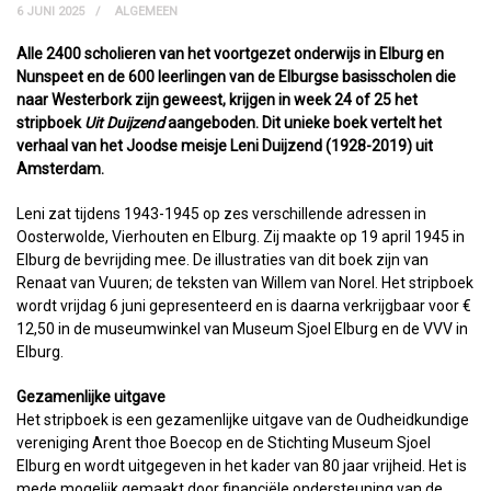
6 JUNI 2025
ALGEMEEN
Alle 2400 scholieren van het voortgezet onderwijs in Elburg en
Nunspeet en de 600 leerlingen van de Elburgse basisscholen die
naar Westerbork zijn geweest, krijgen in week 24 of 25 het
stripboek
Uit Duijzend
aangeboden. Dit unieke boek vertelt het
verhaal van het Joodse meisje Leni Duijzend (1928-2019) uit
Amsterdam.
Leni zat tijdens 1943-1945 op zes verschillende adressen in
Oosterwolde, Vierhouten en Elburg. Zij maakte op 19 april 1945 in
Elburg de bevrijding mee. De illustraties van dit boek zijn van
Renaat van Vuuren; de teksten van Willem van Norel. Het stripboek
wordt vrijdag 6 juni gepresenteerd en is daarna verkrijgbaar voor €
12,50 in de museumwinkel van Museum Sjoel Elburg en de VVV in
Elburg.
Gezamenlijke uitgave
Het stripboek is een gezamenlijke uitgave van de Oudheidkundige
vereniging Arent thoe Boecop en de Stichting Museum Sjoel
Elburg en wordt uitgegeven in het kader van 80 jaar vrijheid. Het is
mede mogelijk gemaakt door financiële ondersteuning van de