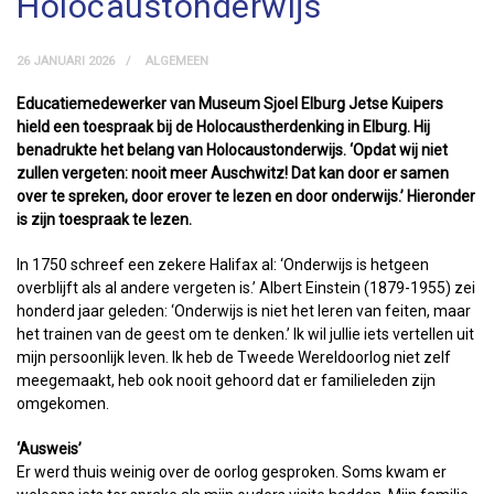
Holocaustonderwijs
26 JANUARI 2026
ALGEMEEN
Educatiemedewerker van Museum Sjoel Elburg Jetse Kuipers
hield een toespraak bij de Holocaustherdenking in Elburg. Hij
benadrukte het belang van Holocaustonderwijs. ‘Opdat wij niet
zullen vergeten: nooit meer Auschwitz! Dat kan door er samen
over te spreken, door erover te lezen en door onderwijs.’ Hieronder
is zijn toespraak te lezen.
In 1750 schreef een zekere Halifax al: ‘Onderwijs is hetgeen
overblijft als al andere vergeten is.’ Albert Einstein (1879-1955) zei
honderd jaar geleden: ‘Onderwijs is niet het leren van feiten, maar
het trainen van de geest om te denken.’ Ik wil jullie iets vertellen uit
mijn persoonlijk leven. Ik heb de Tweede Wereldoorlog niet zelf
meegemaakt, heb ook nooit gehoord dat er familieleden zijn
omgekomen.
‘Ausweis’
Er werd thuis weinig over de oorlog gesproken. Soms kwam er