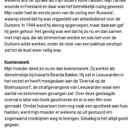
weleens iets ter sprake als mijn ouders visite hadden. Mijn familie
woonde in Friesland en daar was het betrekkelijk rustig geweest.
Mijn vader had de eerste jaren van de oorlog een ‘Ausweis’,
waarop stond dat hij was vrijgesteld van arbeidsdienst voor de
Duitsers. In 1944 werd hij alsnog opgeroepen, maar daaraan gaf
hij geen gehoor. Het gevolg was wel dat hij zo nu en dan samen
met mijn opa, die als timmerman werkte en ook niet voor de
Duitsers wilde werken, onder de vloer van een pakhuis verstopt
zat tot de kust weer veilig was.
Koerierswerk
Mijn moeder deed zo nu en dan koerierswerk. Zij werkte als
dienstmeisje bij huisarts Bearda Bakker. Hij zat in Leeuwarden in
het verzet en heeft meegedaan aan de ‘Overval op de
Blokhuispoort’, de strafgevangenis van Leeuwarden waar een
aantal verzetsmensen gevangen zat. Over deze geslaagde
overval is later een boek geschreven en er is een film over
gemaakt. Omdat huisartsen toen nog vaak een apotheek aan huis
hadden, werd mijn moeder er weleens op uit gestuurd om
zogenaamd medicijnen weg te brengen. Gelukkig is het altijd goed
gegaan.