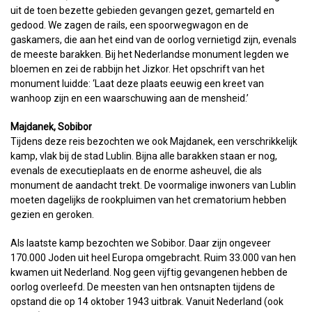
uit de toen bezette gebieden gevangen gezet, gemarteld en
gedood. We zagen de rails, een spoorwegwagon en de
gaskamers, die aan het eind van de oorlog vernietigd zijn, evenals
de meeste barakken. Bij het Nederlandse monument legden we
bloemen en zei de rabbijn het Jizkor. Het opschrift van het
monument luidde: ‘Laat deze plaats eeuwig een kreet van
wanhoop zijn en een waarschuwing aan de mensheid.’
Majdanek, Sobibor
Tijdens deze reis bezochten we ook Majdanek, een verschrikkelijk
kamp, vlak bij de stad Lublin. Bijna alle barakken staan er nog,
evenals de executieplaats en de enorme asheuvel, die als
monument de aandacht trekt. De voormalige inwoners van Lublin
moeten dagelijks de rookpluimen van het crematorium hebben
gezien en geroken.
Als laatste kamp bezochten we Sobibor. Daar zijn ongeveer
170.000 Joden uit heel Europa omgebracht. Ruim 33.000 van hen
kwamen uit Nederland. Nog geen vijftig gevangenen hebben de
oorlog overleefd. De meesten van hen ontsnapten tijdens de
opstand die op 14 oktober 1943 uitbrak. Vanuit Nederland (ook