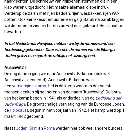
haarvlechten. De schreeuw van miljoenen stemmen die in één
klap waren uitgedoofd. Het maakte allemaal diepe indruk.
Verderop de zalen met rijen bedden, rijen wasbakken, rijen WC-
potten. Ook een executiemuur en een galg. Barak na barak krijgen
we de feiten te zien en horen van wat er is gebeurd. Het is niet te
bevatten.
In het Nederlands Paviljoen hebben we bij de namenwand een
herdenking gehouden. Daar werden de namen van de Elburger
Joden gelezen en sprak de rabbijn het Jizkorgebed.
Auschwitz II
De dag daarna ging we naar Auschwitz-Birkenau (ook wel
Auschwitz II genoemd). Auschwitz-Birkenau was
een
vernietigingskamp
. Het is dit kamp waaraan de meeste
mensen denken bij het horen van de naam ‘Auschwitz'. De bouw
van het kamp begon in 1941 als onderdeel van de
Endlösung der
Judenfrage
. De grootschalige vernietiging van de Europese Joden,
de
Holocaust
, begon in het voorjaar van 1942. Het kamp werd op 1
maart 1942 geopend.
Naast
Joden
,
Sinti
en
Roma
werden hier ook veel andere burgers