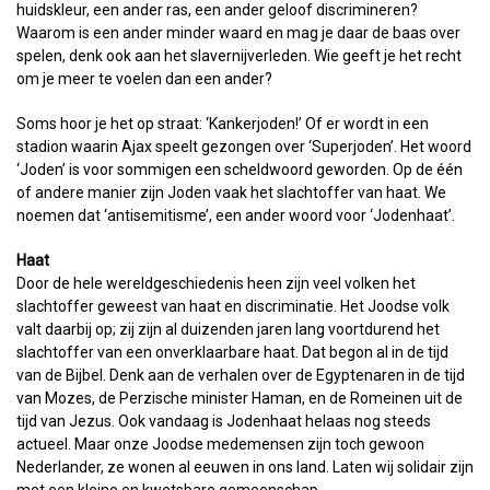
huidskleur, een ander ras, een ander geloof discrimineren?
Waarom is een ander minder waard en mag je daar de baas over
spelen, denk ook aan het slavernijverleden. Wie geeft je het recht
om je meer te voelen dan een ander?
Soms hoor je het op straat: ‘Kankerjoden!’ Of er wordt in een
stadion waarin Ajax speelt gezongen over ‘Superjoden’. Het woord
‘Joden’ is voor sommigen een scheldwoord geworden. Op de één
of andere manier zijn Joden vaak het slachtoffer van haat. We
noemen dat ‘antisemitisme’, een ander woord voor ‘Jodenhaat’.
Haat
Door de hele wereldgeschiedenis heen zijn veel volken het
slachtoffer geweest van haat en discriminatie. Het Joodse volk
valt daarbij op; zij zijn al duizenden jaren lang voortdurend het
slachtoffer van een onverklaarbare haat. Dat begon al in de tijd
van de Bijbel. Denk aan de verhalen over de Egyptenaren in de tijd
van Mozes, de Perzische minister Haman, en de Romeinen uit de
tijd van Jezus. Ook vandaag is Jodenhaat helaas nog steeds
actueel. Maar onze Joodse medemensen zijn toch gewoon
Nederlander, ze wonen al eeuwen in ons land. Laten wij solidair zijn