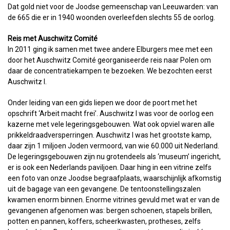
Dat gold niet voor de Joodse gemeenschap van Leeuwarden: van
de 665 die er in 1940 woonden overleefden slechts 55 de oorlog.
Reis met Auschwitz Comité
In 2011 ging ik samen met twee andere Elburgers mee met een
door het Auschwitz Comité georganiseerde reis naar Polen om
daar de concentratiekampen te bezoeken. We bezochten eerst
Auschwitz I.
Onder leiding van een gids liepen we door de poort met het
opschrift ‘Arbeit macht frei’. Auschwitz I was voor de oorlog een
kazerne met vele legeringsgebouwen. Wat ook opviel waren alle
prikkeldraadversperringen. Auschwitz I was het grootste kamp,
daar zijn 1 miljoen Joden vermoord, van wie 60.000 uit Nederland.
De legeringsgebouwen zijn nu grotendeels als ‘museum’ ingericht,
er is ook een Nederlands paviljoen. Daar hing in een vitrine zelfs
een foto van onze Joodse begraafplaats, waarschijnlijk afkomstig
uit de bagage van een gevangene. De tentoonstellingszalen
kwamen enorm binnen. Enorme vitrines gevuld met wat er van de
gevangenen afgenomen was: bergen schoenen, stapels brillen,
potten en pannen, koffers, scheerkwasten, protheses, zelfs