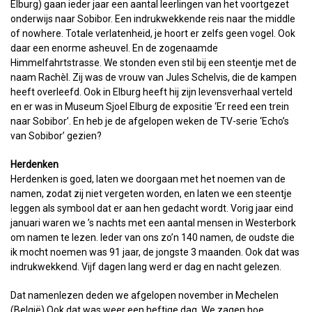
Elburg) gaan ieder jaar een aantal leerlingen van het voortgezet
onderwijs naar Sobibor. Een indrukwekkende reis naar the middle
of nowhere. Totale verlatenheid, je hoort er zelfs geen vogel. Ook
daar een enorme asheuvel. En de zogenaamde
Himmelfahrtstrasse. We stonden even stil bij een steentje met de
naam Rachèl. Zij was de vrouw van Jules Schelvis, die de kampen
heeft overleefd. Ook in Elburg heeft hij zijn levensverhaal verteld
en er was in Museum Sjoel Elburg de expositie ‘Er reed een trein
naar Sobibor’. En heb je de afgelopen weken de TV-serie ‘Echo’s
van Sobibor’ gezien?
Herdenken
Herdenken is goed, laten we doorgaan met het noemen van de
namen, zodat zij niet vergeten worden, en laten we een steentje
leggen als symbool dat er aan hen gedacht wordt. Vorig jaar eind
januari waren we ’s nachts met een aantal mensen in Westerbork
om namen te lezen. Ieder van ons zo’n 140 namen, de oudste die
ik mocht noemen was 91 jaar, de jongste 3 maanden. Ook dat was
indrukwekkend. Vijf dagen lang werd er dag en nacht gelezen.
Dat namenlezen deden we afgelopen november in Mechelen
(België) Ook dat was weer een heftige dag. We zagen hoe