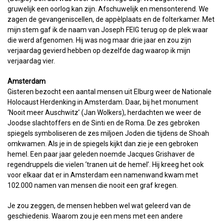
gruwelijk een oorlog kan zijn. Afschuwelijk en mensonterend. We
zagen de gevangeniscellen, de appèlplaats en de folterkamer. Met
mijn stem gaf ik de naam van Joseph FEIG terug op de plek waar
die werd afgenomen. Hij was nog maar drie jaar en zou zijn
verjaardag gevierd hebben op dezelfde dag waarop ik mijn
verjaardag vier.
Amsterdam
Gisteren bezocht een aantal mensen uit Elburg weer de Nationale
Holocaust Herdenking in Amsterdam. Daar, bij het monument
‘Nooit meer Auschwitz’ (Jan Wolkers), herdachten we weer de
Joodse slachtoffers en de Sinti en de Roma. De zes gebroken
spiegels symboliseren de zes miljoen Joden die tijdens de Shoah
omkwamen. Als je in de spiegels kijkt dan zie je een gebroken
hemel. Een paar jaar geleden noemde Jacques Grishaver de
regendruppels die vielen ‘tranen uit de hemel’. Hij kreeg het ook
voor elkaar dat er in Amsterdam een namenwand kwam met
102.000 namen van mensen die nooit een graf kregen.
Je zou zeggen, de mensen hebben wel wat geleerd van de
geschiedenis. Waarom zou je een mens met een andere